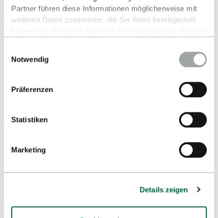
Partner führen diese Informationen möglicherweise mit
weiteren Daten zusammen, die Sie ihnen bereitgestellt
haben oder die sie im Rahmen Ihrer Nutzung der Dienste
gesammelt haben.
Einwilligungsauswahl
Alles zum Thema Cookies und personenbezogene
Notwendig
Datenverarbeitung entnehmen Sie unserer
Datenschutzerklärung
.
Präferenzen
Statistiken
MAREIKE KEHRER
Marketing
Academic Development/ Reutlingen Didactics Institute
(RDI)
+49 7121 271 1077
Details zeigen
SEND E-MAIL