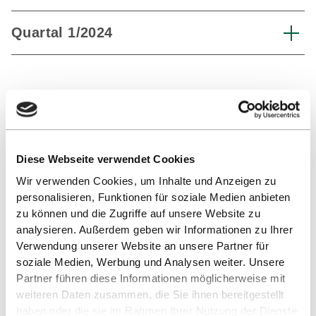
Quartal 1/2024
HIER GEHT ES ZUM AMTSBLATT ARCHIV
Diese Webseite verwendet Cookies
Öffentliche Zustellung
Wir verwenden Cookies, um Inhalte und Anzeigen zu
personalisieren, Funktionen für soziale Medien anbieten
Nach §11 des Landesverwaltungszustellungsgesetz
zu können und die Zugriffe auf unsere Website zu
(LvwZG) liegt für folgende Personen ein Schriftstück
analysieren. Außerdem geben wir Informationen zu Ihrer
Verwendung unserer Website an unsere Partner für
der Hochschule Reutlingen zur Abholung bereit.
soziale Medien, Werbung und Analysen weiter. Unsere
Partner führen diese Informationen möglicherweise mit
weiteren Daten zusammen, die Sie ihnen bereitgestellt
Aktenzeichen
Name
Letzte
Art des
A
haben oder die sie im Rahmen Ihrer Nutzung der Dienste