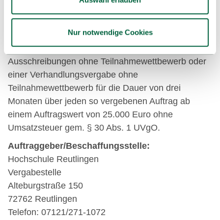
Hier finden Sie Informationen über geplante
Vergaben sowie vergebene Aufträge der
Nur notwendige Cookies
Hochschule Reutlingen über Liefer- und
Dienstleistungen bei Beschränkten
Ausschreibungen ohne Teilnahmewettbewerb oder
einer Verhandlungsvergabe ohne
Teilnahmewettbewerb für die Dauer von drei
Monaten über jeden so vergebenen Auftrag ab
einem Auftragswert von 25.000 Euro ohne
Umsatzsteuer gem. § 30 Abs. 1 UVgO.
Auftraggeber/Beschaffungsstelle:
Hochschule Reutlingen
Vergabestelle
Alteburgstraße 150
72762 Reutlingen
Telefon: 07121/271-1072