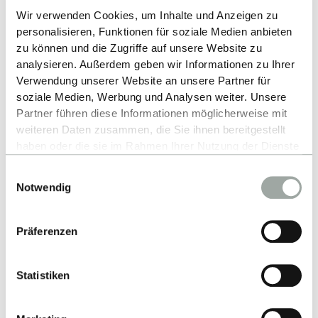
international: Durch gezielte Modernisierung,
Wir verwenden Cookies, um Inhalte und Anzeigen zu
Neuausrichtung und internationale Kooperationen
personalisieren, Funktionen für soziale Medien anbieten
zu können und die Zugriffe auf unsere Website zu
schaffen wir ein zukunftsfähiges Studienangebot,
analysieren. Außerdem geben wir Informationen zu Ihrer
das Studierende begeistert und gesellschaftliche
Verwendung unserer Website an unsere Partner für
Herausforderungen aktiv mitgestaltet,“ erklärt Prof.
soziale Medien, Werbung und Analysen weiter. Unsere
Dr. Debora Coll-Mayor.
Partner führen diese Informationen möglicherweise mit
weiteren Daten zusammen, die Sie ihnen bereitgestellt
Der Aufstieg von Prof. Coll-Mayor zur Prodekanin ist
haben oder die sie im Rahmen Ihrer Nutzung der Dienste
ein starkes Zeichen für mehr Frauen in MINT-
gesammelt haben.
Einwilligungsauswahl
Führungspositionen in einem Bereich, der bislang
Alles zum Thema Cookies und personenbezogene
Notwendig
stark männlich dominiert wird. Laut Statistischem
Datenverarbeitung entnehmen Sie unserer
Datenschutzerklärung
.
Bundesamt liegt der Professorinnen-Anteil in den
Präferenzen
Ingenieurwissenschaften bundesweit bei nur rund
13 % (Stand 2024), Frauen in Dekanaten sind in
MINT-Fakultäten weiterhin eine Ausnahme. „Frauen
Statistiken
sind in den Ingenieurwissenschaften in
Führungspositionen noch immer unterrepräsentiert.