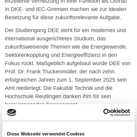
exzellente Vernetzung in ihrer Funktion als Obfrau
in DKE- und IEC-Gremien machen sie zur idealen
Besetzung für diese zukunftsrelevante Aufgabe.
Der Studiengang DEE steht für ein modernes und
international ausgerichtetes Studium, das
zukunftsweisende Themen wie die Energiewende,
Sektorenkopplung und Energieeffizienz in den
Fokus rückt. Maßgeblich aufgebaut wurde DEE von
Prof. Dr. Frank Truckenmüller, der nach zehn
erfolgreichen Jahren zum 1. September 2025 sein
Amt niederlegt. Die Fakultät Technik und die
Hochschule Reutlingen danken ihm für sein
herausragendes Engagement.
Der Wandel im Führungsteam unterstreicht die
strategische Weiterentwicklung des Studiengangs
DEE: „Unser Studiengang – innovativ, modern,
Diese Webseite verwendet Cookies