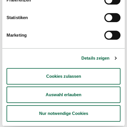
International
Research
Statistiken
Services & Support
Schools
Marketing
Job Openings
Details zeigen
Imprint
Data Protection Declaration
Cookies zulassen
Declaration on accessibility
Sitemap
Easy language
Auswahl erlauben
Contact & Directions
Nur notwendige Cookies