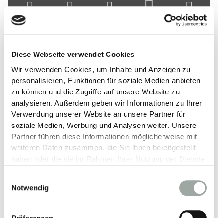
Contact
Diese Webseite verwendet Cookies
Wir verwenden Cookies, um Inhalte und Anzeigen zu
Reutlingen University
personalisieren, Funktionen für soziale Medien anbieten
Alteburgstraße 150
zu können und die Zugriffe auf unsere Website zu
analysieren. Außerdem geben wir Informationen zu Ihrer
72762 Reutlingen
Verwendung unserer Website an unsere Partner für
-
soziale Medien, Werbung und Analysen weiter. Unsere
Partner führen diese Informationen möglicherweise mit
Google Maps
weiteren Daten zusammen, die Sie ihnen bereitgestellt
haben oder die sie im Rahmen Ihrer Nutzung der Dienste
gesammelt haben.
Einwilligungsauswahl
Alles zum Thema Cookies und personenbezogene
Studies
Notwendig
Datenverarbeitung entnehmen Sie unserer
Datenschutzerklärung
.
University
Präferenzen