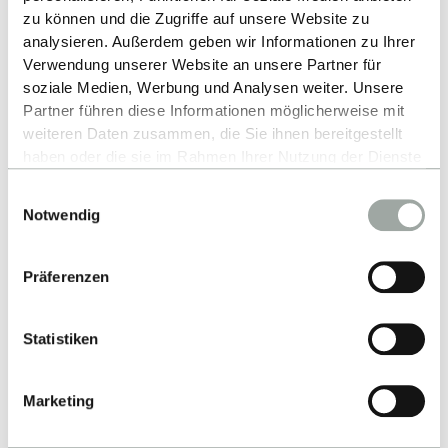
Up
zu können und die Zugriffe auf unsere Website zu
analysieren. Außerdem geben wir Informationen zu Ihrer
Verwendung unserer Website an unsere Partner für
soziale Medien, Werbung und Analysen weiter. Unsere
Partner führen diese Informationen möglicherweise mit
weiteren Daten zusammen, die Sie ihnen bereitgestellt
haben oder die sie im Rahmen Ihrer Nutzung der Dienste
gesammelt haben.
Einwilligungsauswahl
Alles zum Thema Cookies und personenbezogene
Contact
Notwendig
Datenverarbeitung entnehmen Sie unserer
Datenschutzerklärung
.
Reutlingen University
Präferenzen
Alteburgstraße 150
72762 Reutlingen
Statistiken
-
Google Maps
Marketing