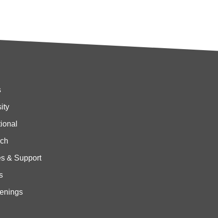
s
ity
tional
ch
es & Support
s
enings