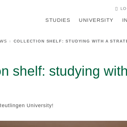
LO
STUDIES
UNIVERSITY
I
EWS
COLLECTION SHELF: STUDYING WITH A STRAT
on shelf: studying wit
eutlingen University!