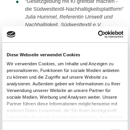
"Gesetzgebung mit KI greifbar machen -
die Südwesttextil-Nachhaltigkeitsplattform"
Julia Hummel, Referentin Umwelt und
Nachhaltigkeit, Südwesttextil e.V.
"KI und 3D. Immersive und intelligente
Lösungen auf der BW-Plattform
The
CYBERLÄND
"
Diese Webseite verwendet Cookies
Dr. Frank Dürr, Co-Founder and Director
Wir verwenden Cookies, um Inhalte und Anzeigen zu
Strategy, acameo GbR
personalisieren, Funktionen für soziale Medien anbieten
zu können und die Zugriffe auf unsere Website zu
16:00 Begrüßung durch das TID-
analysieren. Außerdem geben wir Informationen zu Ihrer
ProfessorInnen-Team Andrea Lipp-Allrutz,
Verwendung unserer Website an unsere Partner für
soziale Medien, Werbung und Analysen weiter. Unsere
Katharina Jose und Michael Goretzky
Partner führen diese Informationen möglicherweise mit
weiteren Daten zusammen, die Sie ihnen bereitgestellt
Begrüßungsreden
haben oder die sie im Rahmen Ihrer Nutzung der Dienste
- Andreas Merkel, Geschäftsführer Gebr.
gesammelt haben.
Otto und Vizepräsident Südwesttextil e.V.
Einwilligungsauswahl