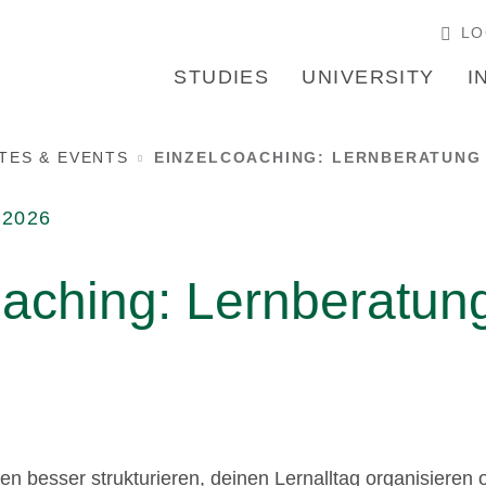
LO
STUDIES
UNIVERSITY
I
TES & EVENTS
EINZELCOACHING: LERNBERATUNG
.2026
oaching: Lernberatun
n besser strukturieren, deinen Lernalltag organisieren 