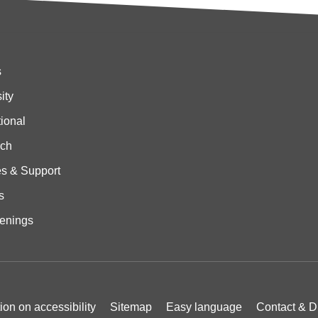
s
ity
tional
ch
es & Support
s
enings
ion on accessibility
Sitemap
Easy language
Contact & D