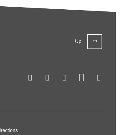
Up
irections