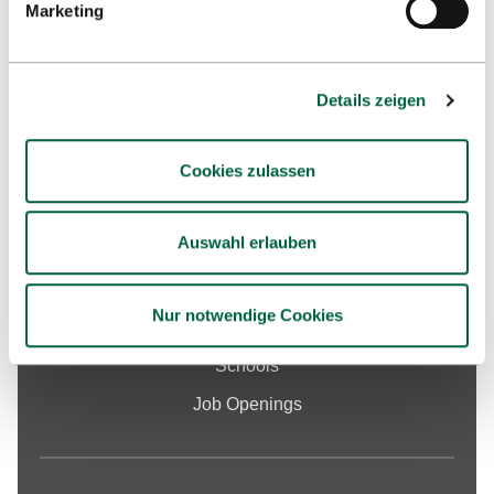
Marketing
-
Google Maps
Details zeigen
Cookies zulassen
Studies
University
Auswahl erlauben
International
Research
Nur notwendige Cookies
Services & Support
Schools
Job Openings