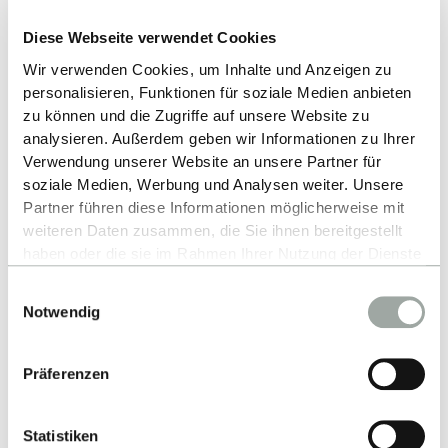
PROF. DR. HABIL. MARC BRECHT
Diese Webseite verwendet Cookies
Vice-President for Teaching, Studies and Continuing
Wir verwenden Cookies, um Inhalte und Anzeigen zu
Education
personalisieren, Funktionen für soziale Medien anbieten
Professor at School of Life Sciences
zu können und die Zugriffe auf unsere Website zu
analysieren. Außerdem geben wir Informationen zu Ihrer
Key responsibilities: Studies, teaching, didactics, quality,
Verwendung unserer Website an unsere Partner für
continuing education
soziale Medien, Werbung und Analysen weiter. Unsere
"For us, the students are the focus. To this end, we are
Partner führen diese Informationen möglicherweise mit
jointly shaping the teaching of the future – with diversity in
weiteren Daten zusammen, die Sie ihnen bereitgestellt
studies, innovation and quality in teaching."
haben oder die sie im Rahmen Ihrer Nutzung der Dienste
gesammelt haben.
Einwilligungsauswahl
Alles zum Thema Cookies und personenbezogene
+49 7121 271 2065
Notwendig
Datenverarbeitung entnehmen Sie unserer
SEND E-MAIL
Datenschutzerklärung
.
Präferenzen
Statistiken