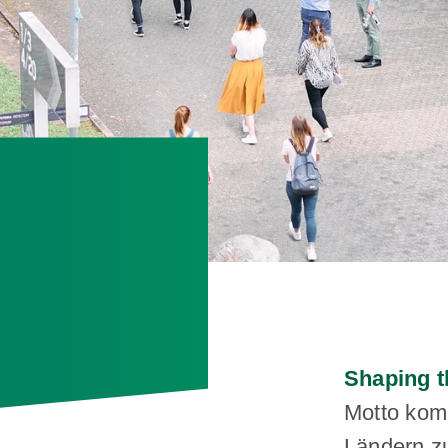
Shaping t
Motto kom
Ländern z