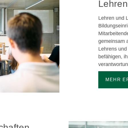
Lehren
Lehren und L
Bildungseinr
Mitarbeitend
gemeinsam al
Lehrens und 
befähigen, ih
verantwortun
MEHR E
chaften