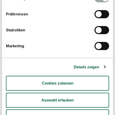
Google Maps
Datenverarbeitung entnehmen Sie unserer
Datenschutzerklärung
.
Präferenzen
Studium
Statistiken
Hochschule
Internationales
Marketing
Forschung
Services & Angebote
Details zeigen
Fakultäten
Unsere Stellenangebote
Cookies zulassen
Auswahl erlauben
Impressum
Datenschutzerklärung
Barrierefreiheit
Sitemap
Leichte Sprache