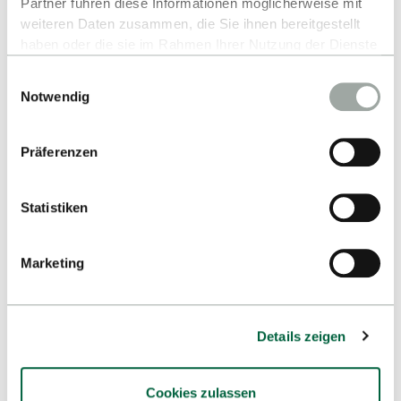
Partner führen diese Informationen möglicherweise mit
weiteren Daten zusammen, die Sie ihnen bereitgestellt
haben oder die sie im Rahmen Ihrer Nutzung der Dienste
gesammelt haben.
Einwilligungsauswahl
Alles zum Thema Cookies und personenbezogene
Notwendig
Datenverarbeitung entnehmen Sie unserer
Datenschutzerklärung
.
Freepik ©
Präferenzen
Tandemprogramm
Statistiken
Sprachtandems sind eine etwas andere Form des
Spracherwerbs. Dabei lernen zwei
Marketing
Tandempartner:innen mit unterschiedlichen
Muttersprachen gemeinsam in lockerer Atmosphäre
und im Gespräch von- und miteinander jeweils die
Details zeigen
Muttersprache des oder der anderen.
Learn a language - join a tandem!
Cookies zulassen