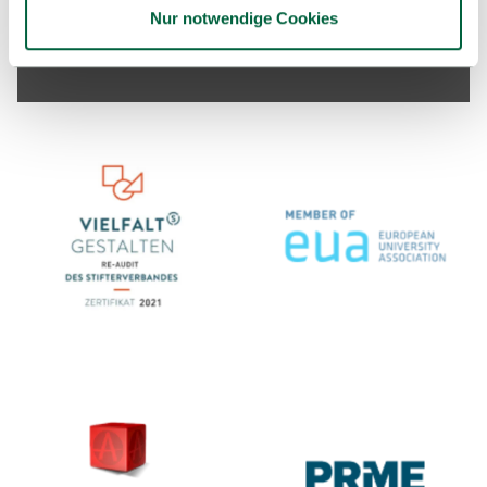
Barrierefreiheit
Sitemap
Leichte Sprache
Nur notwendige Cookies
Kontakt & Anfahrt