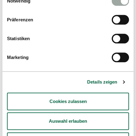
Notwendig
Datenverarbeitung entnehmen Sie unserer
Google Maps
Datenschutzerklärung
.
Präferenzen
Studium
Statistiken
Hochschule
Internationales
Marketing
Forschung
Services & Angebote
Details zeigen
Fakultäten
Unsere Stellenangebote
Cookies zulassen
Auswahl erlauben
Impressum
Datenschutzerklärung