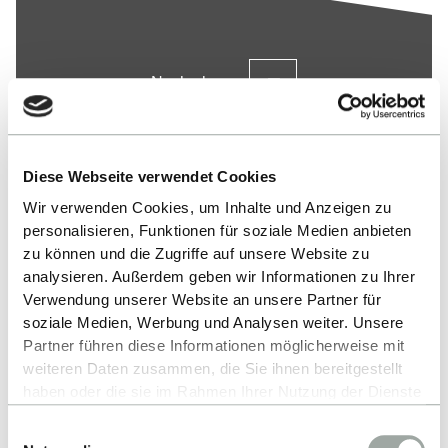
Nach oben
Diese Webseite verwendet Cookies
Wir verwenden Cookies, um Inhalte und Anzeigen zu
personalisieren, Funktionen für soziale Medien anbieten
zu können und die Zugriffe auf unsere Website zu
analysieren. Außerdem geben wir Informationen zu Ihrer
Kontakt
Verwendung unserer Website an unsere Partner für
soziale Medien, Werbung und Analysen weiter. Unsere
Hochschule Reutlingen
Partner führen diese Informationen möglicherweise mit
Alteburgstraße 150
weiteren Daten zusammen, die Sie ihnen bereitgestellt
haben oder die sie im Rahmen Ihrer Nutzung der Dienste
72762 Reutlingen
gesammelt haben.
Einwilligungsauswahl
-
Alles zum Thema Cookies und personenbezogene