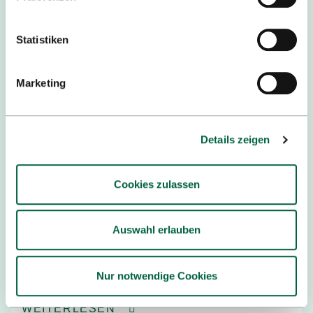
Statistiken
Marketing
Details zeigen
Cookies zulassen
19.12.2025
Auswahl erlauben
CHE Masterranking
Ingenieurwissenschaften 2025: TOP
Nur notwendige Cookies
Bewertungen der Studienbedinungen
WEITERLESEN