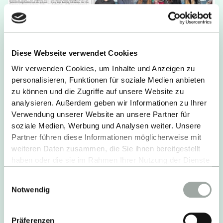
Diese Webseite verwendet Cookies
23.12.2025
Wir verwenden Cookies, um Inhalte und Anzeigen zu
Es weihnachtet sehr: Die
personalisieren, Funktionen für soziale Medien anbieten
Weihnachtsausgabe der GEA-
zu können und die Zugriffe auf unsere Website zu
analysieren. Außerdem geben wir Informationen zu Ihrer
Campusseite ist da
Verwendung unserer Website an unsere Partner für
soziale Medien, Werbung und Analysen weiter. Unsere
Im Reutlinger General-Anzeiger ist die neue
Partner führen diese Informationen möglicherweise mit
GEA-Campusseite erschienen.
weiteren Daten zusammen, die Sie ihnen bereitgestellt
haben oder die sie im Rahmen Ihrer Nutzung der Dienste
WEITERLESEN
gesammelt haben.
Einwilligungsauswahl
Alles zum Thema Cookies und personenbezogene
Notwendig
Datenverarbeitung entnehmen Sie unserer
Datenschutzerklärung
.
Präferenzen