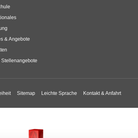
hule
tionales
ung
es & Angebote
äten
 Stellenangebote
eiheit
Sitemap
Leichte Sprache
Kontakt & Anfahrt