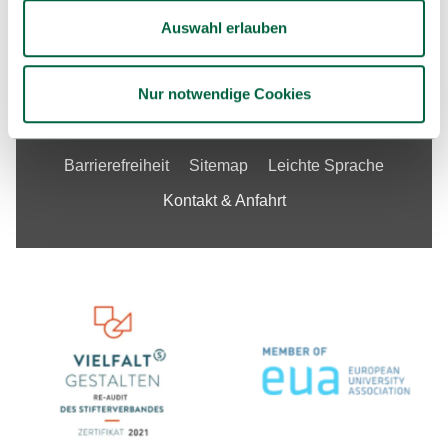
Auswahl erlauben
Unsere Stellenangebote
Nur notwendige Cookies
Impressum
Datenschutzerklärung
Barrierefreiheit
Sitemap
Leichte Sprache
Kontakt & Anfahrt