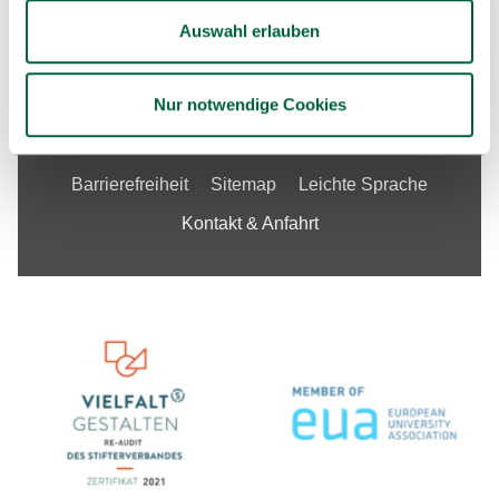
Auswahl erlauben
Unsere Stellenangebote
Nur notwendige Cookies
Impressum
Datenschutzerklärung
Barrierefreiheit
Sitemap
Leichte Sprache
Kontakt & Anfahrt