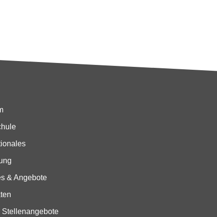
m
hule
tionales
ung
es & Angebote
äten
 Stellenangebote