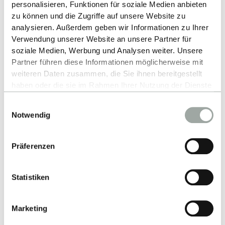
personalisieren, Funktionen für soziale Medien anbieten
zu können und die Zugriffe auf unsere Website zu
analysieren. Außerdem geben wir Informationen zu Ihrer
Verwendung unserer Website an unsere Partner für
Nach oben
soziale Medien, Werbung und Analysen weiter. Unsere
Partner führen diese Informationen möglicherweise mit
weiteren Daten zusammen, die Sie ihnen bereitgestellt
haben oder die sie im Rahmen Ihrer Nutzung der Dienste
gesammelt haben.
Einwilligungsauswahl
Alles zum Thema Cookies und personenbezogene
Notwendig
Datenverarbeitung entnehmen Sie unserer
Datenschutzerklärung
.
Kontakt
Präferenzen
Hochschule Reutlingen
Statistiken
Alteburgstraße 150
72762 Reutlingen
Marketing
-