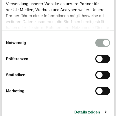
Verwendung unserer Website an unsere Partner für
soziale Medien, Werbung und Analysen weiter. Unsere
Partner führen diese Informationen möglicherweise mit
weiteren Daten zusammen, die Sie ihnen bereitgestellt
haben oder die sie im Rahmen Ihrer Nutzung der Dienste
gesammelt haben.
Einwilligungsauswahl
Alles zum Thema Cookies und personenbezogene
Kontakt
Notwendig
Datenverarbeitung entnehmen Sie unserer
Datenschutzerklärung
.
Hochschule Reutlingen
Präferenzen
Alteburgstraße 150
72762 Reutlingen
Statistiken
-
Google Maps
Marketing
Details zeigen
Studium