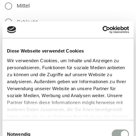
Mittel
Schlecht
Kursauswahl
Diese Webseite verwendet Cookies
Chemie-Angebot (gebührenfrei)
Wir verwenden Cookies, um Inhalte und Anzeigen zu
Ich nehme teil an:
personalisieren, Funktionen für soziale Medien anbieten
zu können und die Zugriffe auf unsere Website zu
analysieren. Außerdem geben wir Informationen zu Ihrer
WOCHE II & III / 14. - 25.09.26: CHEMIEKURS
Verwendung unserer Website an unsere Partner für
soziale Medien, Werbung und Analysen weiter. Unsere
14., 16., 18., 21., 23.09. jeweils 14:30 - 17:30
Partner führen diese Informationen möglicherweise mit
Uhr
weiteren Daten zusammen, die Sie ihnen bereitgestellt
haben oder die sie im Rahmen Ihrer Nutzung der Dienste
gesammelt haben.
Einwilligungsauswahl
Zusatzangebot in Präsenz (gebührenfrei)
Alles zum Thema Cookies und personenbezogene
Notwendig